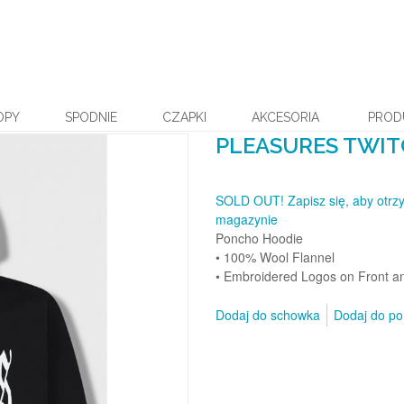
OPY
SPODNIE
CZAPKI
AKCESORIA
PROD
PLEASURES TWIT
SOLD OUT! Zapisz się, aby otrz
magazynie
Poncho Hoodie
• 100% Wool Flannel
• Embroidered Logos on Front a
Dodaj do schowka
Dodaj do p