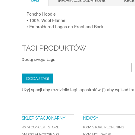
OPIS
INFORMACJE DODATKOWE
RECE
Poncho Hoodie
• 100% Wool Flannel
• Embroidered Logos on Front and Back
TAGI PRODUKTÓW
Dodaj swoje tagi:
DODAJ TAGI
Użyj spacji aby rozdzielić tagi, apostrofów (') aby wpisać fra
SKLEP STACJONARNY
NEWSY
KXM CONCEPT STORE
KXM STORE REOPENING
MARSZAŁKOWSKA 17
KXM HOLIDAY 18