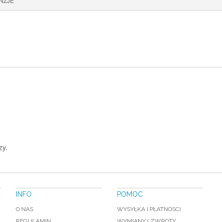
NZJE
zy.
INFO
POMOC
O NAS
WYSYŁKA I PŁATNOSCI
REGULAMIN
WYMIANY I ZWROTY