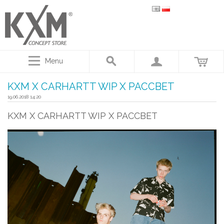
Menu
KXM X CARHARTT WIP X PACCBET
19.06.2018 14:20
KXM X CARHARTT WIP X PACCBET