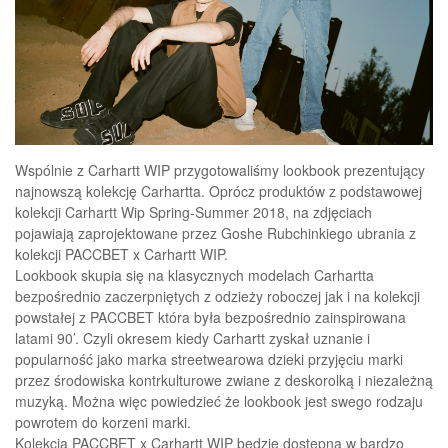
Wspólnie z Carhartt WIP przygotowaliśmy lookbook prezentujący
najnowszą kolekcję Carhartta. Oprócz produktów z podstawowej
kolekcji Carhartt Wip Spring-Summer 2018, na zdjęciach
pojawiają zaprojektowane przez Goshe Rubchinkiego ubrania z
kolekcji PACCBET x Carhartt WIP.
Lookbook skupia się na klasycznych modelach Carhartta
bezpośrednio zaczerpniętych z odzieży roboczej jak i na kolekcji
powstałej z PACCBET która była bezpośrednio zainspirowana
latami 90’. Czyli okresem kiedy Carhartt zyskał uznanie i
popularność jako marka streetwearowa dzieki przyjęciu marki
przez środowiska kontrkulturowe zwiane z deskorolką i niezależną
muzyką. Można więc powiedzieć że lookbook jest swego rodzaju
powrotem do korzeni marki.
Kolekcja PACCBET x Carhartt WIP będzie dostępna w bardzo