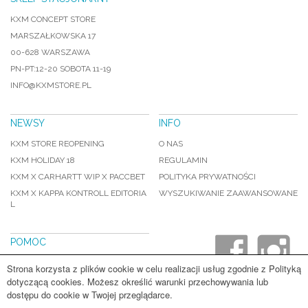
KXM CONCEPT STORE
MARSZAŁKOWSKA 17
00-628 WARSZAWA
PN-PT:12-20 SOBOTA 11-19
INFO@KXMSTORE.PL
NEWSY
INFO
KXM STORE REOPENING
O NAS
KXM HOLIDAY 18
REGULAMIN
KXM X CARHARTT WIP X PACCBET
POLITYKA PRYWATNOŚCI
KXM X KAPPA KONTROLL EDITORIA
WYSZUKIWANIE ZAAWANSOWANE
L
POMOC
WYSYŁKA I PŁATNOSCI
Strona korzysta z plików cookie w celu realizacji usług zgodnie z Polityką
WYMIANY I ZWROTY
dotyczącą cookies. Możesz określić warunki przechowywania lub
dostępu do cookie w Twojej przeglądarce.
FAQ