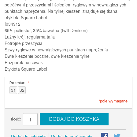
potrójnymi przeszyciami i ściegiem ryglowym w newralgicznych
punktach naprężenia. Na tylnej kieszeni znajduje się tkana
etykieta Square Label.
I034912
65% poliester, 35% bawełna (twill Denison)
Luźny krój, regularna talia
Potrójne przeszycia
Szwy ryglowe w newralgicznych punktach naprężenia
Dwie kieszenie boczne, dwie kieszenie tylne
Rozporek na suwak
Etykieta Square Label
Rozmiar:
31
32
*pole wymagane
DODAJ DO KOSZYKA
Ilość:
Dodaj do schowka
Dodaj do porównania