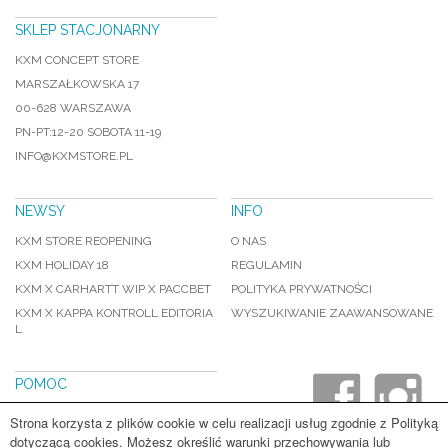
SKLEP STACJONARNY
KXM CONCEPT STORE
MARSZAŁKOWSKA 17
00-628 WARSZAWA
PN-PT:12-20 SOBOTA 11-19
INFO@KXMSTORE.PL
NEWSY
INFO
KXM STORE REOPENING
O NAS
KXM HOLIDAY 18
REGULAMIN
KXM X CARHARTT WIP X PACCBET
POLITYKA PRYWATNOŚCI
KXM X KAPPA KONTROLL EDITORIA
WYSZUKIWANIE ZAAWANSOWANE
L
POMOC
WYSYŁKA I PŁATNOSCI
Strona korzysta z plików cookie w celu realizacji usług zgodnie z Polityką
WYMIANY I ZWROTY
dotyczącą cookies. Możesz określić warunki przechowywania lub