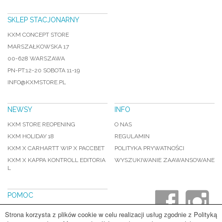
SKLEP STACJONARNY
KXM CONCEPT STORE
MARSZAŁKOWSKA 17
00-628 WARSZAWA
PN-PT:12-20 SOBOTA 11-19
INFO@KXMSTORE.PL
NEWSY
INFO
KXM STORE REOPENING
O NAS
KXM HOLIDAY 18
REGULAMIN
KXM X CARHARTT WIP X PACCBET
POLITYKA PRYWATNOŚCI
KXM X KAPPA KONTROLL EDITORIA
WYSZUKIWANIE ZAAWANSOWANE
L
POMOC
WYSYŁKA I PŁATNOSCI
Strona korzysta z plików cookie w celu realizacji usług zgodnie z Polityką