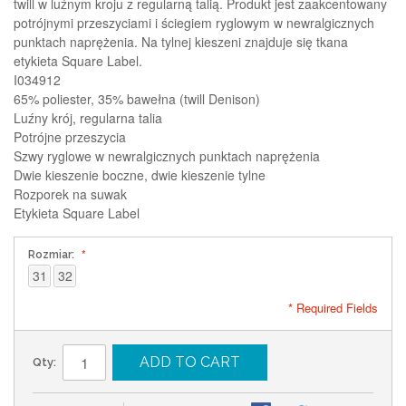
twill w luźnym kroju z regularną talią. Produkt jest zaakcentowany
potrójnymi przeszyciami i ściegiem ryglowym w newralgicznych
punktach naprężenia. Na tylnej kieszeni znajduje się tkana
etykieta Square Label.
I034912
65% poliester, 35% bawełna (twill Denison)
Luźny krój, regularna talia
Potrójne przeszycia
Szwy ryglowe w newralgicznych punktach naprężenia
Dwie kieszenie boczne, dwie kieszenie tylne
Rozporek na suwak
Etykieta Square Label
Rozmiar:
31
32
* Required Fields
ADD TO CART
Qty: