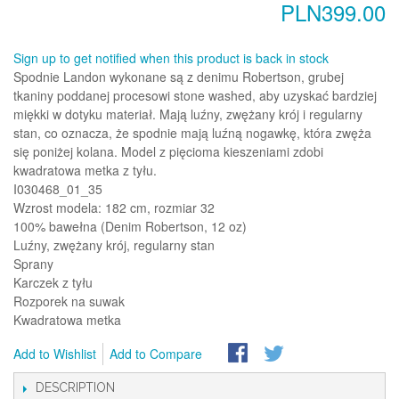
PLN399.00
Sign up to get notified when this product is back in stock
Spodnie Landon wykonane są z denimu Robertson, grubej
tkaniny poddanej procesowi stone washed, aby uzyskać bardziej
miękki w dotyku materiał. Mają luźny, zwężany krój i regularny
stan, co oznacza, że spodnie mają luźną nogawkę, która zwęża
się poniżej kolana. Model z pięcioma kieszeniami zdobi
kwadratowa metka z tyłu.
I030468_01_35
Wzrost modela: 182 cm, rozmiar 32
100% bawełna (Denim Robertson, 12 oz)
Luźny, zwężany krój, regularny stan
Sprany
Karczek z tyłu
Rozporek na suwak
Kwadratowa metka
Add to Wishlist
Add to Compare
DESCRIPTION